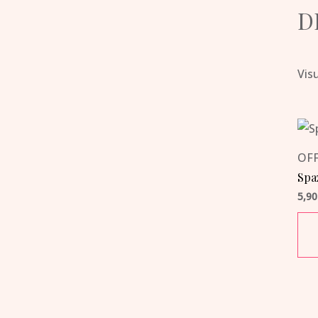
D
Visu
OFF
Spa
5,9